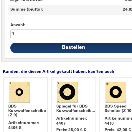
zzgl. 19% MwSt.
3,9
Summe (brutto):
24,8
Anzahl:
Kunden, die diesen Artikel gekauft haben, kauften auch
BDS
Spiegel für BDS
BDS Speed
Kurzwaffenscheibe
Kurzwaffenscheib...
Scheibe (Z 10
(Z 9)
Artikelnummer:
Artikelnumme
Artikelnummer:
4407
4410
4406 S
Preis: 28,00 € €
Preis: 42,00 €