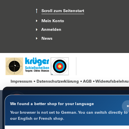
Scroll zum Seitenstart
Mein Konto
Anmelden
News
Impressum
Datenschutzerklärung
AGB
Widerrufsbelehr
We found a better shop for your language
×
Your browser is not set to German. You can switch directly to
COOKIE-HINWEIS
our English or French shop.
Datenschutz im Fokus
Notwendige Cookies halten Warenkorb, Sprache und Anmeld