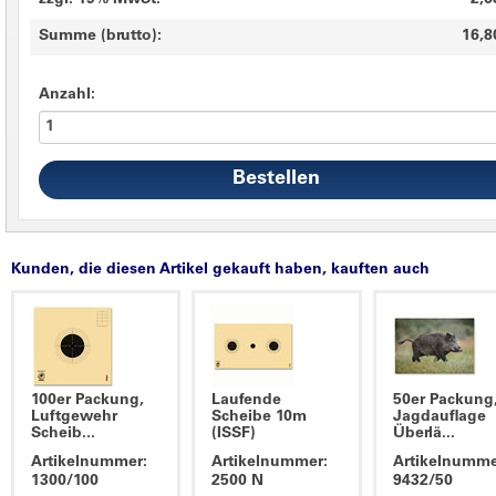
zzgl. 19% MwSt.
2,6
Summe (brutto):
16,8
Anzahl:
Kunden, die diesen Artikel gekauft haben, kauften auch
100er Packung,
Laufende
50er Packung
Luftgewehr
Scheibe 10m
Jagdauflage
Scheib...
(ISSF)
Überlä...
Artikelnummer:
Artikelnummer:
Artikelnumme
1300/100
2500 N
9432/50