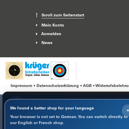
Scroll zum Seitenstart
Mein Konto
Anmelden
News
Impressum
Datenschutzerklärung
AGB
Widerrufsbelehr
We found a better shop for your language
×
Your browser is not set to German. You can switch directly to
COOKIE-HINWEIS
our English or French shop.
Datenschutz im Fokus