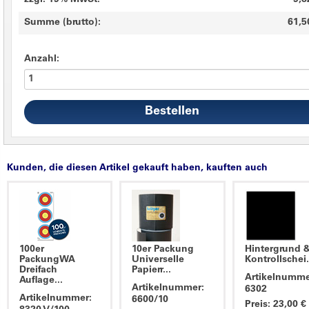
zzgl. 19% MwSt.
9,8
Summe (brutto):
61,5
Anzahl:
Kunden, die diesen Artikel gekauft haben, kauften auch
100er
10er Packung
Hintergrund 
PackungWA
Universelle
Kontrollschei.
Dreifach
Papierr...
Artikelnumme
Auflage...
Artikelnummer:
6302
Artikelnummer:
6600/10
Preis: 23,00 €