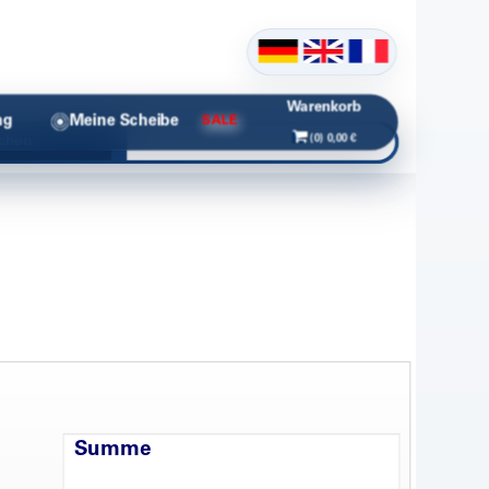
Warenkorb
ng
Meine Scheibe
SALE
(0) 0,00 €
chen
Summe