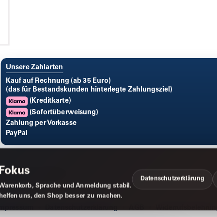
Unsere Zahlarten
Kauf auf Rechnung (ab 35 Euro)
(das für Bestandskunden hinterlegte Zahlungsziel)
(Kreditkarte)
(Sofortüberweisung)
Zahlung per Vorkasse
PayPal
 Fokus
Datenschutzerklärung
Warenkorb, Sprache und Anmeldung stabil.
 helfen uns, den Shop besser zu machen.
Impressum
Datenschutzerklärung
AGB
Widerrufsbelehrun