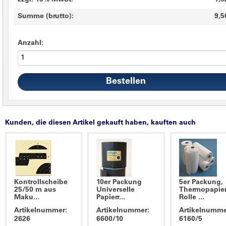
zzgl. 19% MwSt.
1,5
Summe (brutto):
9,5
Anzahl:
Kunden, die diesen Artikel gekauft haben, kauften auch
Kontrollscheibe
10er Packung
5er Packung,
25/50 m aus
Universelle
Thermopapie
Maku...
Papierr...
Rolle ...
Artikelnummer:
Artikelnummer:
Artikelnumme
2626
6600/10
6160/5