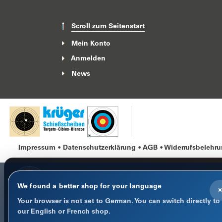
Scroll zum Seitenstart
Mein Konto
Anmelden
News
Impressum
Datenschutzerklärung
AGB
Widerrufsbelehr
We found a better shop for your language
×
Your browser is not set to German. You can switch directly to
COOKIE-HINWEIS
our English or French shop.
Datenschutz im Fokus