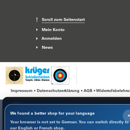
Scroll zum Seitenstart
Mein Konto
Anmelden
News
Impressum
Datenschutzerklärung
AGB
Widerrufsbelehr
We found a better shop for your language
×
Your browser is not set to German. You can switch directly to
COOKIE-HINWEIS
our English or French shop.