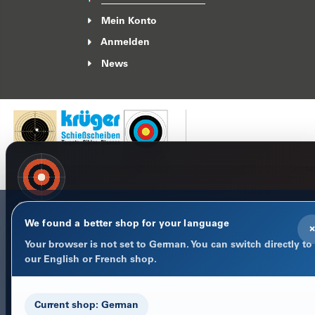
Mein Konto
Anmelden
News
Impressum
Datenschutzerklärung
AGB
Widerrufsbelehr
COOKIE-HINWEIS
Datenschutz im Fokus
We found a better shop for your language
×
Notwendige Cookies halten Warenkorb, Sprache und Anmeld
Your browser is not set to German. You can switch directly to
stabil. Optionale Statistik-Cookies helfen uns, den Shop besse
our English or French shop.
machen.
Datenschutzerklärung
Current shop: German