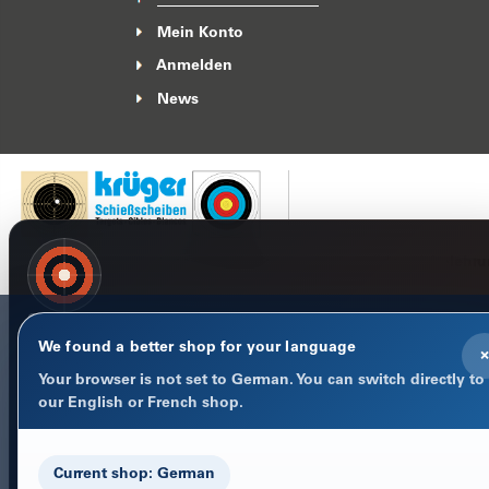
Mein Konto
Anmelden
News
Impressum
Datenschutzerklärung
AGB
Widerrufsbelehr
COOKIE-HINWEIS
Datenschutz im Fokus
We found a better shop for your language
×
Notwendige Cookies halten Warenkorb, Sprache und Anmeld
Your browser is not set to German. You can switch directly to
stabil. Optionale Statistik-Cookies helfen uns, den Shop besse
our English or French shop.
machen.
Datenschutzerklärung
Current shop: German