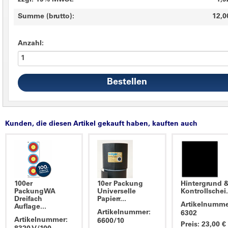
zzgl. 19% MwSt.
1,9
Summe (brutto):
12,0
Anzahl:
Kunden, die diesen Artikel gekauft haben, kauften auch
100er
10er Packung
Hintergrund 
PackungWA
Universelle
Kontrollschei.
Dreifach
Papierr...
Artikelnumme
Auflage...
Artikelnummer:
6302
Artikelnummer:
6600/10
Preis: 23,00 €