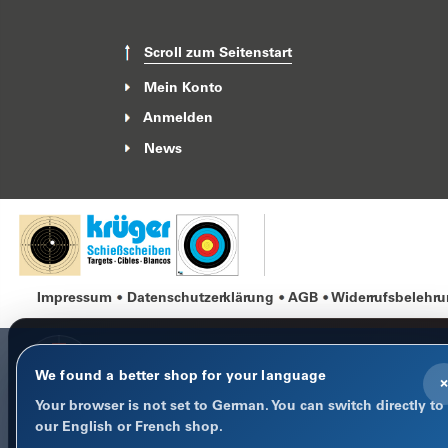
Scroll zum Seitenstart
Mein Konto
Anmelden
News
Impressum
Datenschutzerklärung
AGB
Widerrufsbelehr
We found a better shop for your language
×
Your browser is not set to German. You can switch directly to
COOKIE-HINWEIS
our English or French shop.
Datenschutz im Fokus