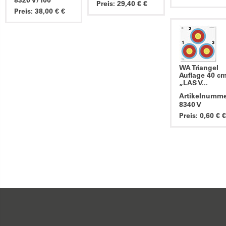
8320 V/100
Preis: 29,40 € €
Preis: 38,00 € €
WA Triangel
Auflage 40 c
„LAS V...
Artikelnumme
8340 V
Preis: 0,60 € €