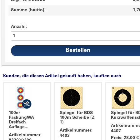
zzgl. 19% MwSt.
0,2
Summe (brutto):
1,7
Anzahl:
Kunden, die diesen Artikel gekauft haben, kauften auch
100er
Spiegel für BDS
Spiegel für B
PackungWA
100m Scheibe (Z
Kurzwaffensch
Dreifach
1)
Artikelnumme
Auflage...
Artikelnummer:
4407
Artikelnummer:
4403
Preis: 28,00 €