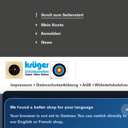
Scroll zum Seitenstart
Mein Konto
Anmelden
News
Impressum
Datenschutzerklärung
AGB
Widerrufsbelehr
We found a better shop for your language
×
Your browser is not set to German. You can switch directly to
COOKIE-HINWEIS
our English or French shop.
Datenschutz im Fokus