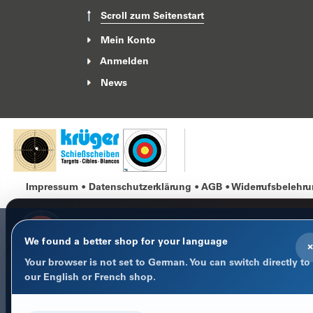
Scroll zum Seitenstart
Mein Konto
Anmelden
News
Impressum
Datenschutzerklärung
AGB
Widerrufsbelehr
We found a better shop for your language
×
COOKIE-HINWEIS
Your browser is not set to German. You can switch directly to
our English or French shop.
Datenschutz im Fokus
Notwendige Cookies halten Warenkorb, Sprache und Anmeld
stabil. Optionale Statistik-Cookies helfen uns, den Shop besse