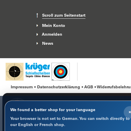
Scroll zum Seitenstart
Mein Konto
Anmelden
News
Impressum
Datenschutzerklärung
AGB
Widerrufsbelehr
We found a better shop for your language
×
Your browser is not set to German. You can switch directly to
COOKIE-HINWEIS
our English or French shop.
Datenschutz im Fokus