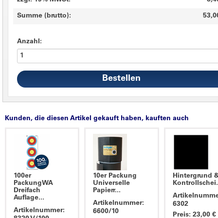
zzgl. 19% MwSt.
8,4
Summe (brutto):
53,0
Anzahl:
Kunden, die diesen Artikel gekauft haben, kauften auch
100er
10er Packung
Hintergrund 
PackungWA
Universelle
Kontrollschei.
Dreifach
Papierr...
Artikelnumme
Auflage...
Artikelnummer:
6302
Artikelnummer:
6600/10
Preis: 23,00 €