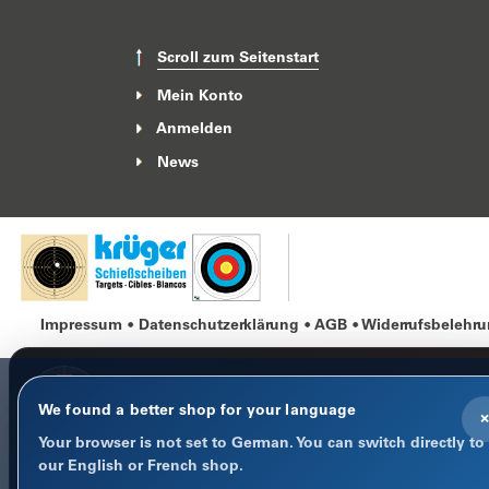
Scroll zum Seitenstart
Mein Konto
Anmelden
News
Impressum
Datenschutzerklärung
AGB
Widerrufsbelehr
We found a better shop for your language
×
Your browser is not set to German. You can switch directly to
COOKIE-HINWEIS
our English or French shop.
Datenschutz im Fokus