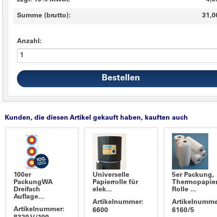
zzgl. 19% MwSt.
4,9
Summe (brutto):
31,0
Anzahl:
Kunden, die diesen Artikel gekauft haben, kauften auch
100er
Universelle
5er Packung,
PackungWA
Papierrolle für
Thermopapie
Dreifach
elek...
Rolle ...
Auflage...
Artikelnummer:
Artikelnumme
Artikelnummer:
6600
6160/5