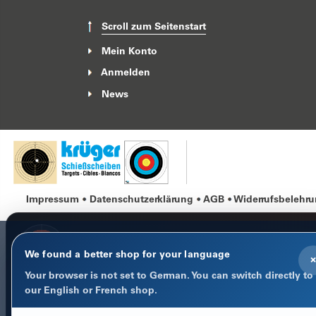
Scroll zum Seitenstart
Mein Konto
Anmelden
News
Impressum
Datenschutzerklärung
AGB
Widerrufsbelehr
We found a better shop for your language
×
Your browser is not set to German. You can switch directly to
COOKIE-HINWEIS
our English or French shop.
Datenschutz im Fokus
Notwendige Cookies halten Warenkorb, Sprache und Anmeld