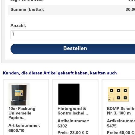
zzgl. 19% MwSt.
4,7
Summe (brutto):
30,0
Anzahl:
Kunden, die diesen Artikel gekauft haben, kauften auch
10er Packung
Hintergrund &
BDMP Scheib
Universelle
Kontrollschei...
Nr. 3, 100 m
Papierr...
Artikelnummer:
Artikelnumme
Artikelnummer:
6302
5475
6600/10
Preis: 23,00 € €
Preis: 60,00 €