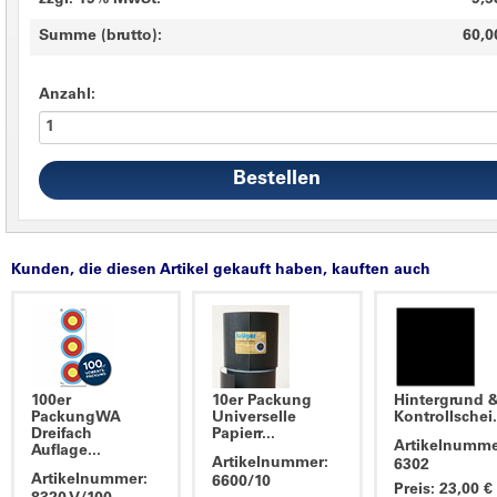
zzgl. 19% MwSt.
9,5
Summe (brutto):
60,0
Anzahl:
Kunden, die diesen Artikel gekauft haben, kauften auch
100er
10er Packung
Hintergrund 
PackungWA
Universelle
Kontrollschei.
Dreifach
Papierr...
Artikelnumme
Auflage...
Artikelnummer:
6302
Artikelnummer:
6600/10
Preis: 23,00 €