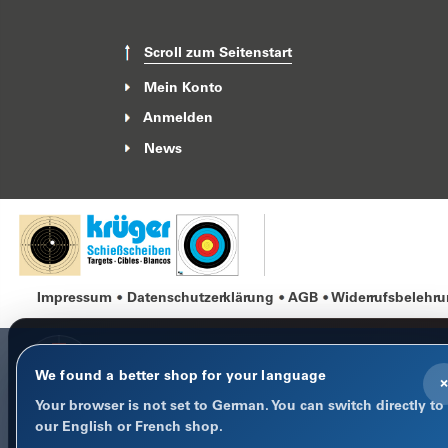
Scroll zum Seitenstart
Mein Konto
Anmelden
News
Impressum
Datenschutzerklärung
AGB
Widerrufsbelehr
We found a better shop for your language
×
Your browser is not set to German. You can switch directly to
COOKIE-HINWEIS
our English or French shop.
Datenschutz im Fokus