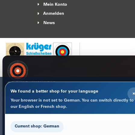
Mein Konto
Anmelden
News
Impressum
Datenschutzerklärung
AGB
Widerrufsbelehr
COOKIE-HINWEIS
Datenschutz im Fokus
We found a better shop for your language
×
Notwendige Cookies halten Warenkorb, Sprache und Anmeld
Your browser is not set to German. You can switch directly to
stabil. Optionale Statistik-Cookies helfen uns, den Shop besse
our English or French shop.
machen.
Datenschutzerklärung
Current shop: German
Nur notwendige