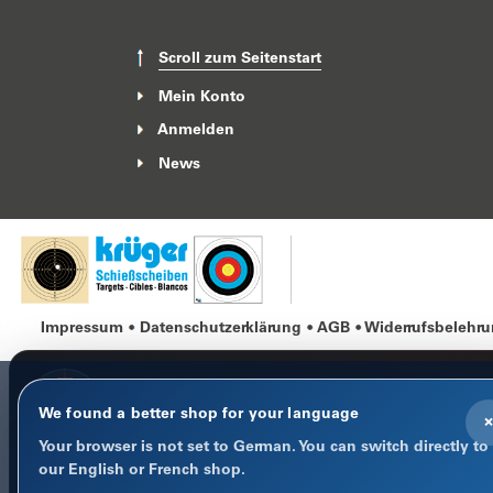
Scroll zum Seitenstart
Mein Konto
Anmelden
News
Impressum
Datenschutzerklärung
AGB
Widerrufsbelehr
We found a better shop for your language
×
Your browser is not set to German. You can switch directly to
COOKIE-HINWEIS
our English or French shop.
Datenschutz im Fokus