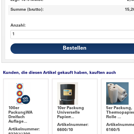
zzgl. 19% MwSt.
2,4
Summe (brutto):
15,2
Anzahl:
Kunden, die diesen Artikel gekauft haben, kauften auch
100er
10er Packung
5er Packung,
PackungWA
Universelle
Thermopapie
Dreifach
Papierr...
Rolle ...
Auflage...
Artikelnummer:
Artikelnumme
Artikelnummer:
6600/10
6160/5