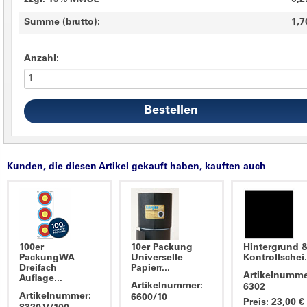
zzgl. 19% MwSt.
0,2
Summe (brutto):
1,7
Anzahl:
Kunden, die diesen Artikel gekauft haben, kauften auch
100er
10er Packung
Hintergrund 
PackungWA
Universelle
Kontrollschei.
Dreifach
Papierr...
Artikelnumme
Auflage...
Artikelnummer:
6302
Artikelnummer:
6600/10
Preis: 23,00 €