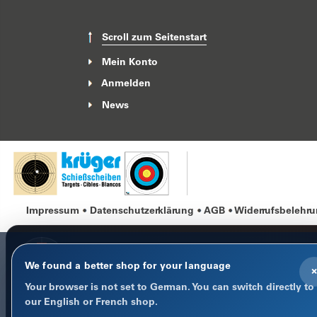
Scroll zum Seitenstart
Mein Konto
Anmelden
News
Impressum
Datenschutzerklärung
AGB
Widerrufsbelehr
We found a better shop for your language
×
Your browser is not set to German. You can switch directly to
COOKIE-HINWEIS
our English or French shop.
Datenschutz im Fokus