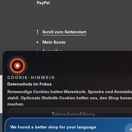
PayPal
Scroll zum Seitenstart
Mein Konto
Anmelden
News
COOKIE-HINWEIS
Datenschutz im Fokus
Notwendige Cookies halten Warenkorb, Sprache und Anmeld
stabil. Optionale Statistik-Cookies helfen uns, den Shop besse
machen.
Impressum
Datenschutzerklärung
AGB
Widerrufsbelehr
Datenschutzerklärung
We found a better shop for your language
Nur notwendige
×